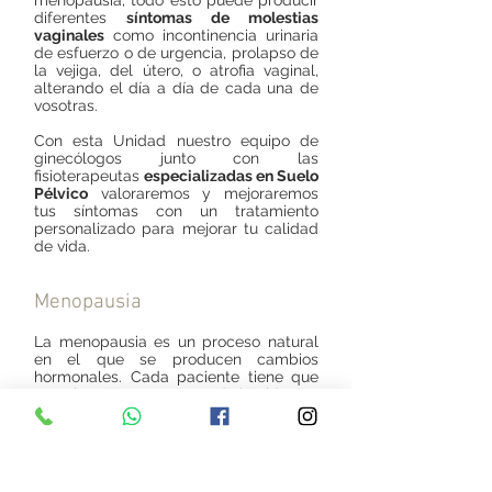
menopausia; todo esto puede producir
diferentes
síntomas de molestias
vaginales
como incontinencia urinaria
de esfuerzo o de urgencia, prolapso de
la vejiga, del útero, o atrofia vaginal,
alterando el día a día de cada una de
vosotras.
Con esta Unidad nuestro equipo de
ginecólogos junto con las
fisioterapeutas
especializadas en Suelo
Pélvico
valoraremos y mejoraremos
tus síntomas con un tratamiento
personalizado para mejorar tu calidad
de vida.
Menopausia​
La menopausia es un proceso natural
en el que se producen cambios
hormonales. Cada paciente tiene que
asumir esta nueva etapa de la vida con
alegría. En la Clínica Blanes os
acompañamos durante esta etapa
cuidando de cada detalle para que
vuestra
Salud ginecológica y sexual
esté siempre perfecta.