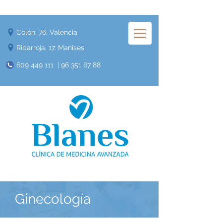
Colón, 76. Valencia
Ribarroja, 17. Manises
609 449 111
|
96 351 67 88
Ginecología