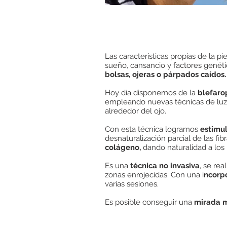
Las características propias de la pi
sueño, cansancio y factores genét
bolsas,
ojeras o párpados caídos.
Hoy día disponemos de la
blefarop
empleando nuevas técnicas de luz e
alrededor del ojo.
Con esta técnica logramos
estimu
desnaturalización parcial de las f
colágeno,
dando naturalidad a los
Es una
técnica no invasiva
, se re
zonas enrojecidas. Con una i
ncorpo
varias sesiones.
Es posible conseguir una
mirada m