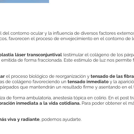
el del contorno ocular y la influencia de diversos factores externo
icos, favorecen el proceso de envejecimiento en el contorno de l
lastia láser transconjuntival
(estimular el colágeno de los párp
mitida de forma fraccionada. Este estímulo de luz nos permite fo
lar
el proceso biológico de reorganización y
tensado de las fibra
ibras de colágeno favoreciendo un
tensado inmediato
y la aparici
 párpados que mantendrán un resultado firme y asentando en el 
aliza de forma ambulatoria, anestesia tópica en colirio. En el pos
ración inmediata a la vida cotidiana.
Para poder obtener el má
ás viva y radiante
, podemos ayudarte.